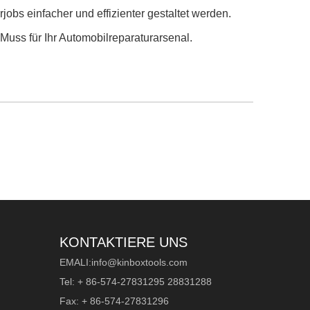
rjobs einfacher und effizienter gestaltet werden.
Muss für Ihr Automobilreparaturarsenal.
KONTAKTIERE UNS
EMALI:
info@kinboxtools.com
Tel: + 86-574-27831295 28831288
Fax: + 86-574-27831296