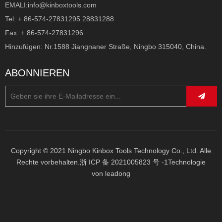
EMALI:
info@kinboxtools.com
Tel: + 86-574-27831295 28831288
Fax: + 86-574-27831296
Hinzufügen: Nr.1588 Jiangnaner Straße, Ningbo 315040, China.
In dem Industriegebiet Cixi gelegen, ist der neue 
Werkstatt in einem der schönsten Gegenden von 
ABONNIEREN
Ningbo, ein neuer Werkstatt, ein Gebiet von ca. 50.000 
Quadratmetern. Dank einer Produktion, die mit den 
fortschrittlichsten Technologien für Blecharbeit und -
behandlung durchgeführt wird, kombiniert mit einer 
dynamischen Organisation, ist KinBox zu einem der 
führenden Unternehmen des Sektors geworden, das 
Copyright © 2021 Ningbo Kinbox Tools Technology Co., Ltd. Alle
auf den nationalen und internationalen Märkten 
Rechte vorbehalten.
浙 ICP 备 2021005823 号 -1
Technologie
von
leadong
anwesend ist.