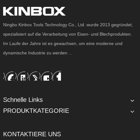
Ningbo Kinbox Tools Technology Co., Ltd. wurde 2013 gegründet,
Economic 7 Schubladen Werkzeuglagerschrank für Lagerhaus
7 Schubladen Großhandels -Werkzeugspeicher für Lagerhaus
spezialisiert auf die Verarbeitung von Eisen- und Blechprodukten.
Im Laufe der Jahre ist es gewachsen, um eine moderne und
dynamische Industrie zu werden ...
Schnelle Links
PRODUKTKATEGORIE
KONTAKTIERE UNS