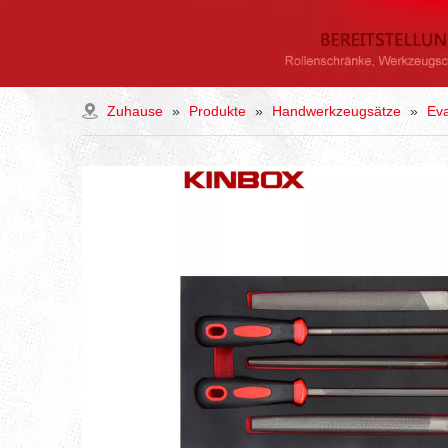
Zuhause
»
Produkte
»
Handwerkzeugsätze
»
Ev