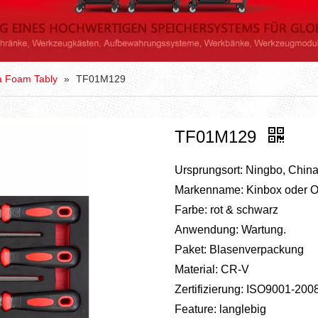
a Foam Tably
»
TF01M129
TF01M129
Ursprungsort: Ningbo, Chin
Markenname: Kinbox oder 
Farbe: rot & schwarz
Anwendung: Wartung.
Paket: Blasenverpackung
Material: CR-V
Zertifizierung: ISO9001-2008
Feature: langlebig