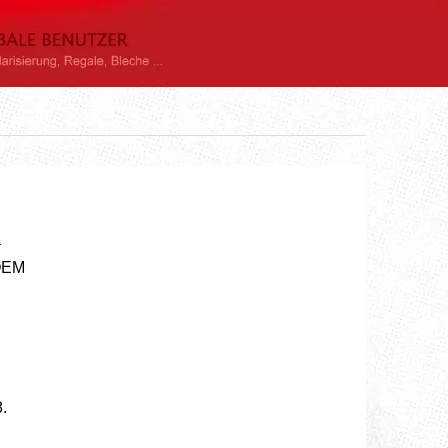
a
OEM
.