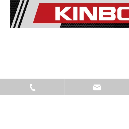
+ 86-574-27831295.
info@kinboxtools.com