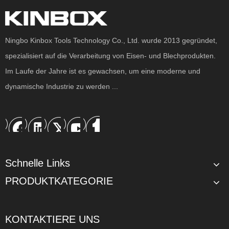
Ningbo Kinbox Tools Technology Co., Ltd. wurde 2013 gegründet,
10 Schublade Stahlwerkzeugspeicher für Komercial
6 Schubladenstahl -Werkzeugschrank für den Industrie -Workshop
spezialisiert auf die Verarbeitung von Eisen- und Blechprodukten.
Im Laufe der Jahre ist es gewachsen, um eine moderne und
dynamische Industrie zu werden ...
Schnelle Links
PRODUKTKATEGORIE
KONTAKTIERE UNS